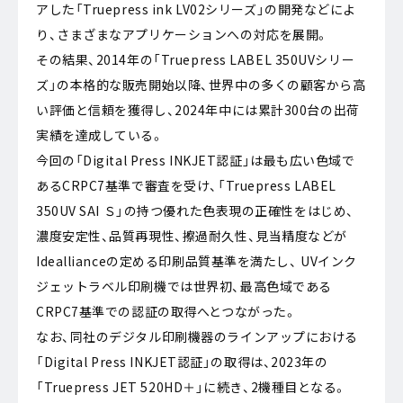
アした「Truepress ink LV02シリーズ」の開発などによ
り、さまざまなアプリケーションへの対応を展開。
その結果、2014年の「Truepress LABEL 350UVシリー
ズ」の本格的な販売開始以降、世界中の多くの顧客から高
い評価と信頼を獲得し、2024年中には累計300台の出荷
実績を達成している。
今回の「Digital Press INKJET認証」は最も広い色域で
あるCRPC7基準で審査を受け、「Truepress LABEL
350UV SAI Ｓ」の持つ優れた色表現の正確性をはじめ、
濃度安定性、品質再現性、擦過耐久性、見当精度などが
Ideallianceの定める印刷品質基準を満たし、 UVインク
ジェットラベル印刷機では世界初、最高色域である
CRPC7基準での認証の取得へとつながった。
なお、同社のデジタル印刷機器のラインアップにおける
「Digital Press INKJET認証」の取得は、2023年の
「Truepress JET 520HD＋」に続き、2機種目となる。