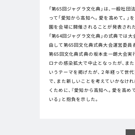
「第65回ジャグラ文化典」は、一般社
って「愛知から高知へ。愛を高めて。」
園を会場に開催されることが発表され
「第64回ジャグラ文化典」の式典では
由して第65回文化典式典大会運営委員
第65回文化典式典の坂本圭一朗大会実
ロナの感染拡大で中止となったが、ま
いうテーマを掲げたが、２年経って世
で、また新しいことを考えていかなけれ
くために、『愛知から高知へ。愛を高め
いる」と抱負を示した。