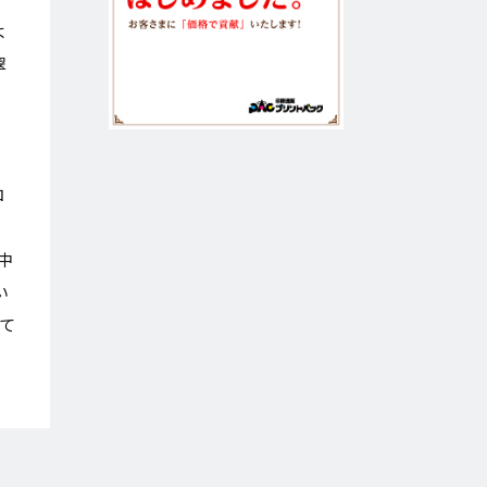
よ
翠
経
コ
と
中
い
て