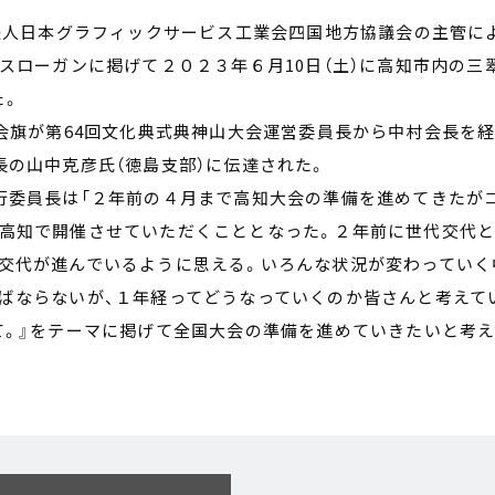
団法人日本グラフィックサービス工業会四国地方協議会の主管に
をスローガンに掲げて２０２３年６月10日（土）に高知市内の三
た。
大会旗が第64回文化典式典神山大会運営委員長から中村会長を
長の山中克彦氏（徳島支部）に伝達された。
行委員長は「２年前の４月まで高知大会の準備を進めてきたが
た高知で開催させていただくこととなった。２年前に世代交代
代交代が進んでいるように思える。いろんな状況が変わっていく
ばならないが、１年経ってどうなっていくのか皆さんと考えて
て。』をテーマに掲げて全国大会の準備を進めていきたいと考え