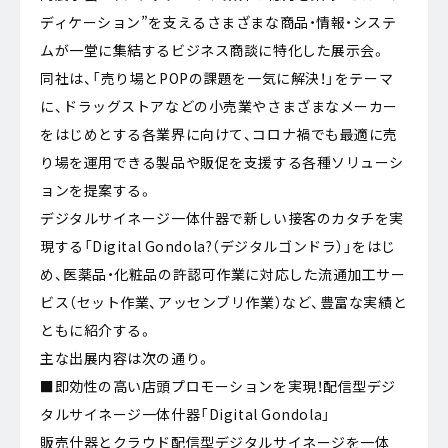
ディケーション”を支えるさまざまな商品・情報・システ
ムが一堂に集結するビジネス商談に特化した展示会。
同社は、「売り場とPOPの課題を一気に解決！」をテーマ
に、ドラッグストアなどの小売業やさまざまなメーカー
をはじめとする各業界に向けて、コロナ禍でも最適に売
り場を運用できる製品や販促を支援する各種ソリューシ
ョンを提案する。
デジタルサイネージ一体什器で新しい接客のカタチを実
現する「Digital Gondola?（デジタルゴンドラ）」をはじ
め、医薬品・化粧品の許認可作業に対応した流通加工サー
ビス（セット作業、アッセンブリ作業）など、豊富な実績と
ともに紹介する。
主な出展内容は次の通り。
■即効性の高い店頭プロモーションを実現！配信型デジ
タルサイネージ一体什器「Digital Gondola」
販売什器とクラウド配信型デジタルサイネージを一体