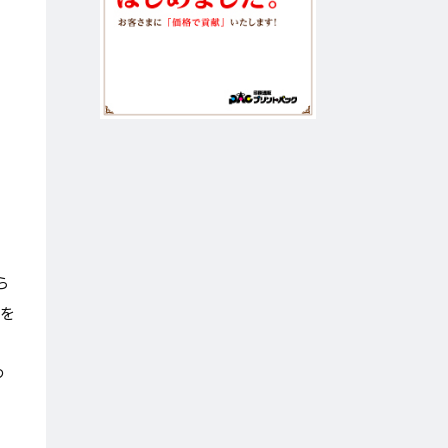
例
ら
例を
つ
、