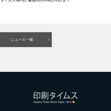
ムス㈱内)、電話06(6948)5081まで
ニュース一覧