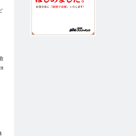
ど
会
ョ
価