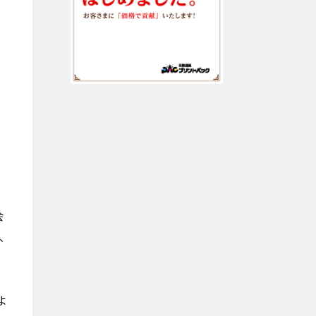
イ
会
、
よ