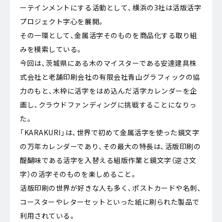
ーテインメントにする活動として、横浜の3社は活版活字
プロジェクト字心を展開。
その一環として、金属活字そのものを商品化する取り組
みを模索している。
今回は、茨城県にある木のマイスターである安達建具株
式会社と老舗印刷会社の有限会社青山グラフィックの協
力のもと、木枠に活字をはめ込んだ活字カレンダーを企
画し、クラウドファンディングに挑戦することになりっ
た。
「KARAKURI」は、世界で初めて金属活字を使った鏡文字
の万年カレンダーであり、その最大の特長は、活版印刷の
醍醐味である活字を入替える組版作業と鏡文字（逆さ文
字）の活字そのものを楽しめること。
活版印刷の世界が好きな人も多く、ポストカードや名刺、
コースターやレターセットといった紙に刷られた製品で
利用されている。