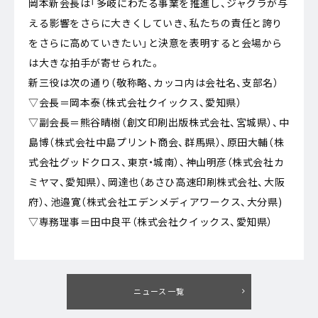
岡本新会長は「多岐にわたる事業を推進し、ジャグラが与
える影響をさらに大きくしていき、私たちの責任と誇り
をさらに高めていきたい」と決意を表明すると会場から
は大きな拍手が寄せられた。
新三役は次の通り（敬称略、カッコ内は会社名、支部名）
▽会長＝岡本泰（株式会社クイックス、愛知県）
▽副会長＝熊谷晴樹（創文印刷出版株式会社、宮城県）、中
島博（株式会社中島プリント商会、群馬県）、原田大輔（株
式会社グッドクロス、東京・城南）、神山明彦（株式会社カ
ミヤマ、愛知県）、岡達也（あさひ高速印刷株式会社、大阪
府）、池邉寛（株式会社エデンメディアワークス、大分県)
▽専務理事＝田中良平（株式会社クイックス、愛知県）
ニュース一覧