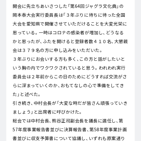
開会に先立ちあいさつした「第64回ジャグラ文化典」の
岡本泰大会実行委員長は「３年ぶりに待ちに待った全国
大会を愛知県で開催させていただけることを大変光栄に
思っている。一時はコロナの感染者が増加し、どうなる
かと思ったが、ふたを開けると登録者数４１０名、大懇親
会は３７９名の方に申し込みをいただいた。
３年ぶりにお会いする方も多く、この方と話がしたいと
いう胸の内でワクワクされていると思う。われわれ実行
委員会は２年前からこの日のためにどうすれば交流がさ
らに深まっていくのか、おもてなしの心で準備をしてき
た」と述べた。
引き続き、中村会長が「大変な時だが皆さん頑張っていき
ましょう」と出席者に呼びかけた。
総会では中村会長、熊谷正司副会長を議長に選任し、第
57年度事業報告書並びに決算報告書、第58年度事業計画
書並びに収支予算書について協議し、いずれも原案通り