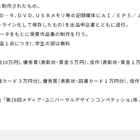
に制作されたもの。
Ｄ―Ｒ、ＤＶＤ、ＵＳＢメモリ等の記録媒体にＡＩ／ＥＰＳ／
トライン化して保存したもの）を出品申込書とともに送付。
データをもとに受賞作品集の制作を行う。
品１点につき）、学生の部は無料
10万円)、優秀賞（表彰状・賞金５万円）、佳作（表彰状・賞金１
書カード３万円分)、優秀賞（表彰状・図書カード１万円分）、佳作
 「第16回メディア・ユニバーサルデザインコンペティショ」係