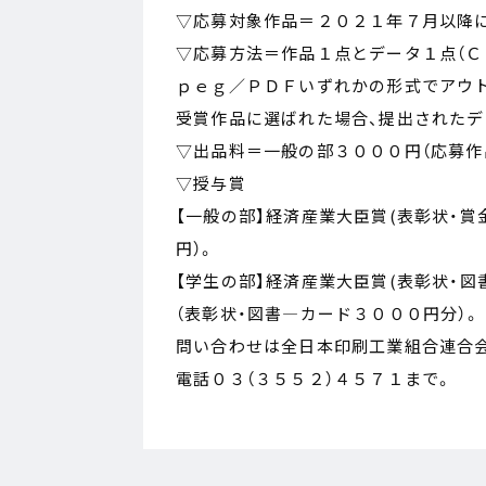
▽応募対象作品＝２０２１年７月以降
▽応募方法＝作品１点とデータ１点（Ｃ
ｐｅｇ／ＰＤＦいずれかの形式でアウ
受賞作品に選ばれた場合、提出された
▽出品料＝一般の部３０００円（応募作
▽授与賞
【一般の部】経済産業大臣賞(表彰状・賞金
円）。
【学生の部】経済産業大臣賞(表彰状・図
（表彰状・図書―カード３０００円分）。
問い合わせは全日本印刷工業組合連合会
電話０３（３５５２）４５７１まで。