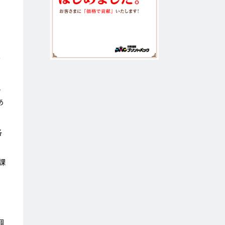
る
、
あ
各
課
調