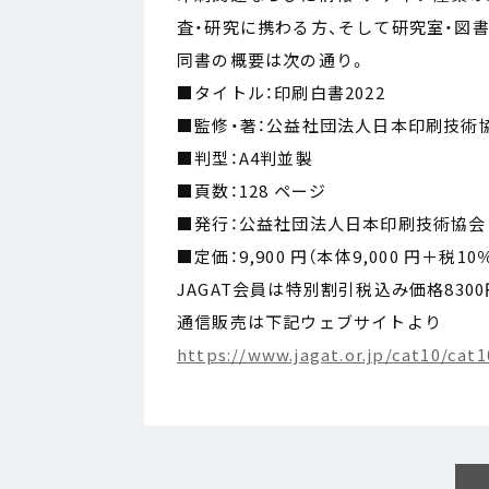
査・研究に携わる方、そして研究室・図
同書の概要は次の通り。
■タイトル：印刷白書2022
■監修・著：公益社団法人日本印刷技術
■判型：A4判並製
■頁数：128 ページ
■発行：公益社団法人日本印刷技術協会
■定価：9,900 円（本体9,000 円＋税10
JAGAT会員は特別割引税込み価格830
通信販売は下記ウェブサイトより
https://www.jagat.or.jp/cat10/cat1