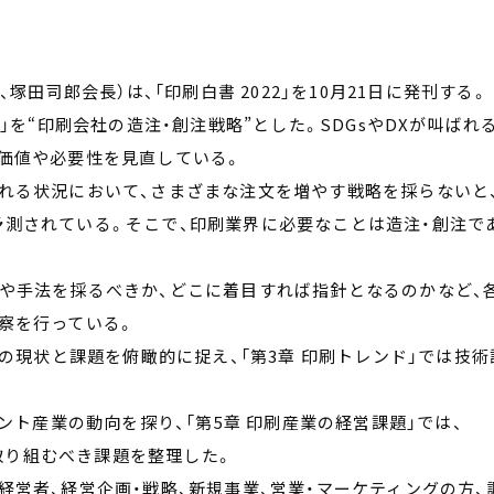
塚田司郎会長）は、「印刷白書 2022」を10月21日に発刊する。
ote」を“印刷会社の造注・創注戦略”とした。SDGsやDXが叫ばれ
価値や必要性を見直している。
れる状況において、さまざまな注文を増やす戦略を採らないと
測されている。そこで、印刷業界に必要なことは造注・創注で
や手法を採るべきか、どこに着目すれば指針となるのかなど、
察を行っている。
業の現状と課題を俯瞰的に捉え、「第3章 印刷トレンド」では技術
アント産業の動向を探り、「第5章 印刷産業の経営課題」では、
が取り組むべき課題を整理した。
経営者、経営企画・戦略、新規事業、営業・マーケティングの方、