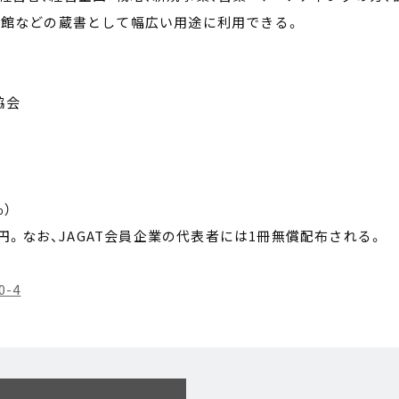
書館などの蔵書として幅広い用途に利用できる。
協会
％）
0円。なお、JAGAT会員企業の代表者には1冊無償配布される。
0-4