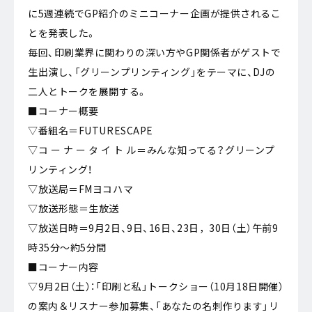
に5週連続でGP紹介のミニコーナー企画が提供されるこ
とを発表した。
毎回、印刷業界に関わりの深い方やGP関係者がゲストで
生出演し、「グリーンプリンティング」をテーマに、DJの
二人とトークを展開する。
■コーナー概要
▽番組名＝FUTURESCAPE
▽コ ー ナ ー タ イ ト ル＝みんな知ってる？グリーンプ
リンティング！
▽放送局＝FMヨコハマ
▽放送形態＝生放送
▽放送日時＝9月2日、9日、16日、23日，30日（土）午前9
時35分～約5分間
■コーナー内容
▽9月2日（土）：「印刷と私」トークショー（10月18日開催）
の案内＆リスナー参加募集、「あなたの名刺作ります」リ