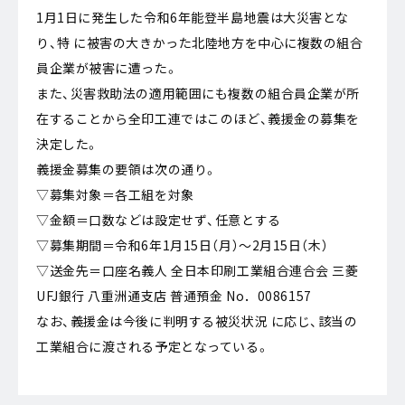
1月1日に発生した令和6年能登半島地震は大災害とな
り、特 に被害の大きかった北陸地方を中心に複数の組合
員企業が被害に遭った。
また、災害救助法の適用範囲にも複数の組合員企業が所
在することから全印工連ではこのほど、義援金の募集を
決定した。
義援金募集の要領は次の通り。
▽募集対象＝各工組を対象
▽金額＝口数などは設定せず、任意とする
▽募集期間＝令和6年1月15日（月）～2月15日（木）
▽送金先＝口座名義人 全日本印刷工業組合連合会 三菱
UFJ銀行 八重洲通支店 普通預金 No．0086157
なお、義援金は今後に判明する被災状況 に応じ、該当の
工業組合に渡される予定となっている。