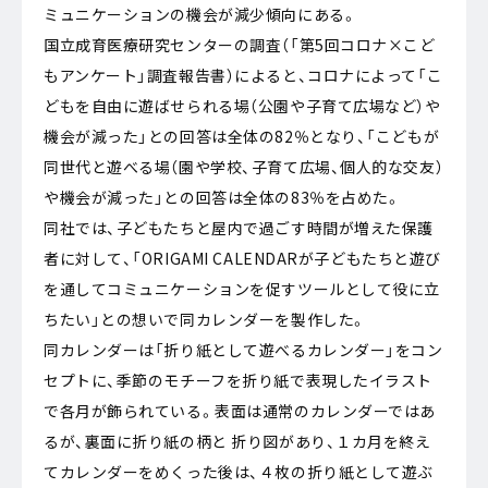
ミュニケーションの機会が減少傾向にある。
国立成育医療研究センターの調査（「第5回コロナ×こど
もアンケート」調査報告書）によると、コロナによって「こ
どもを自由に遊ばせられる場（公園や子育て広場など）や
機会が減った」との回答は全体の82％となり、「こどもが
同世代と遊べる場（園や学校、子育て広場、個人的な交友）
や機会が減った」との回答は全体の83％を占めた。
同社では、子どもたちと屋内で過ごす時間が増えた保護
者に対して、「ORIGAMI CALENDARが子どもたちと遊び
を通してコミュニケーションを促すツールとして役に立
ちたい」との想いで同カレンダーを製作した。
同カレンダーは「折り紙として遊べるカレンダー」をコン
セプトに、季節のモチーフを折り紙で表現したイラスト
で各月が飾られている。表面は通常のカレンダーではあ
るが、裏面に折り紙の柄と 折り図があり、１カ月を終え
てカレンダーをめくった後は、４枚の折り紙として遊ぶ