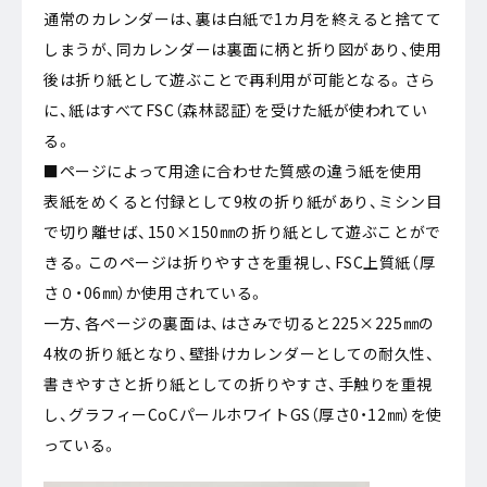
通常のカレンダーは、裏は白紙で1カ月を終えると捨てて
しまうが、同カレンダーは裏面に柄と折り図があり、使用
後は折り紙として遊ぶことで再利用が可能となる。さら
に、紙はすべてFSC（森林認証）を受けた紙が使われてい
る。
■ページによって用途に合わせた質感の違う紙を使用
表紙をめくると付録として9枚の折り紙があり、ミシン目
で切り離せば、150×150㎜の折り紙として遊ぶことがで
きる。このページは折りやすさを重視し、FSC上質紙（厚
さ０・06㎜）か使用されている。
一方、各ページの裏面は、はさみで切ると225×225㎜の
4枚の折り紙となり、壁掛けカレンダーとしての耐久性、
書きやすさと折り紙としての折りやすさ、手触りを重視
し、グラフィーCoCパールホワイトGS（厚さ0・12㎜）を使
っている。