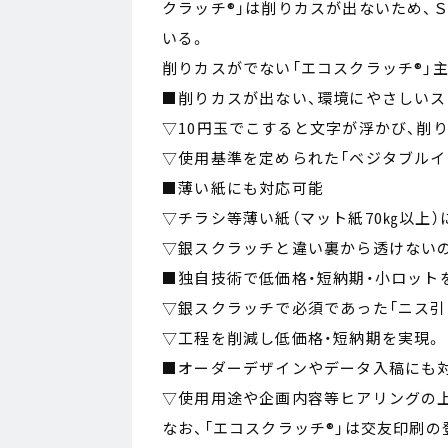
クラッチ®」は削りカスが出ないため、
いる。
削りカスがでない「エコスクラッチ®」
■削りカスが出ない、環境にやさしいス
▽10円玉でこすると文字が浮かび、削
▽使用基準を定められた「ベジタブルイ
■薄い紙にも対応可能
▽チラシ等薄い紙（マット紙70㎏以上）
▽銀スクラッチと違い裏から透けない
■独自技術で低価格・短納期・小ロット
▽銀スクラッチで必須であった「ニス引
▽工程を削減し低価格・短納期を実現。
■オーダーデザインやデータ入稿にも
▽使用用途や企画内容等ヒアリングの
なお、「エコスクラッチ®」は交友印刷