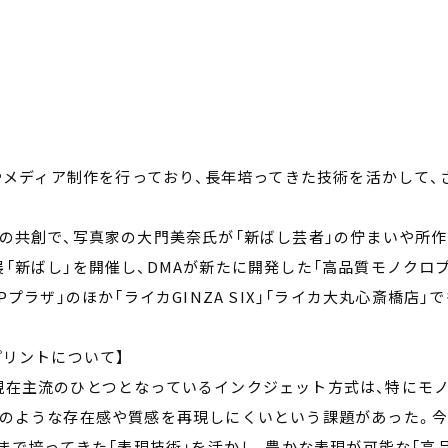
）やメディア制作を行っており、長年培ってきた技術を活かして、
の共創で、写真家の大門美奈氏が「新ばし芸者」の佇まいや所作
「新ばし」を開催し、DMAが新たに開発した「高品質モノクロ
プラザ」のほか「ライカGINZA SIX」「ライカ大丸心斎橋店」で
プリントについて】
現在主流のひとつとなっているインクジェット方式は、特にモ
真のような存在感や質感を再現しにくいという課題があった。
れまで培ってきた「表現技術」を活かし、豊かな表現が可能な「高