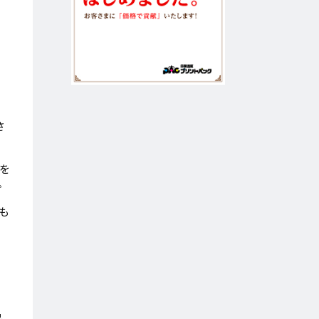
さ
を
プ
も
ノ
今
品