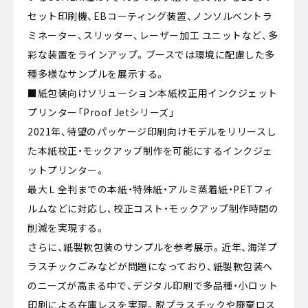
セット印刷機、EBコーティング装置、ノンソルベントラ
ミネーター、スリッター、レーザー加工 ユニットなど、多
彩な装置をラインアップ。ブースでは環境に配慮した多
種多様なサンプルを展示する。
■紙包装向けソリューション本紙校正用インクジェット
プリンター「Proof Jetシリーズ」
2021年、待望のパッケージ印刷向けモデルをリリースし
た本紙校正・モックアップ制作を可能にするインクジェ
ットプリンター。
最大Ｌ全判までの本紙・特殊紙・アルミ蒸着紙・PETフィ
ルムなどに対応し、校正コスト・モックアップ制作時間の
削減を実現する。
さらに、紙製軟包装のサンプルを参考展示。近年、海洋プ
ラスチックごみなどが問題になっており、紙製軟包装へ
のニーズが高まる中で、デジタル印刷で多品種・小ロット
印刷による在庫レスを実現。脱プラスチックや廃棄ロス