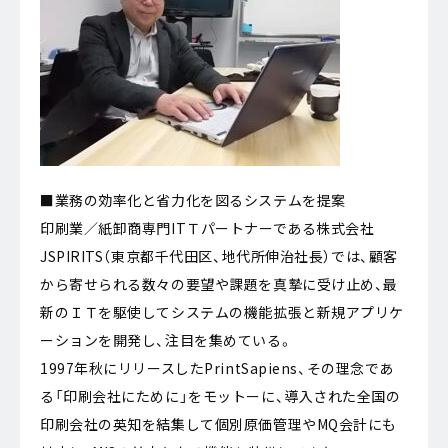
■業務の効率化と省力化を図るシステムを提案
印刷業／紙卸商専門ITＴパートナーである株式会社
JSPIRITS（東京都千代田区、地代所伸治社長）では、顧客
から寄せられる数々の要望や課題を真摯に受け止め、最
新のＩＴを駆使してシステムの機能拡張と新規アプリケ
ーションを開発し、注目を集めている。
1997年秋にリリースしたPrintSapiens、その理念であ
る「印刷会社にために」をモットーに、導入された全国の
印刷会社の英知を結集して個別原価管理やMQ会計にも