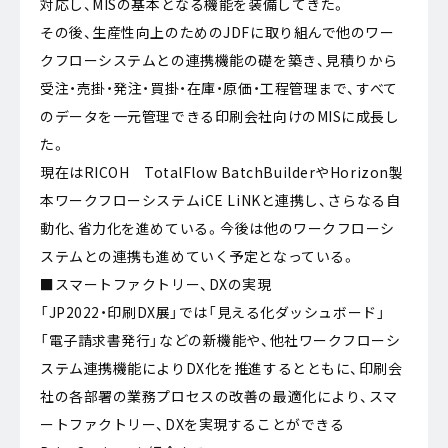
対応し、MISの基本となる機能を装備してきた。
その後、生産性向上のためのJDFに取り組んで他のワー
クフローシステムとの連携機能の礎を築き、見積りから
受注・売掛・発注・買掛・在庫・原価・工程管理まで、すべて
のデータを一元管理できる印刷会社向けのMISに成長し
た。
現在はRICOH TotalFlow BatchBuilderやHorizon製
本ワークフローシステムiCE LiNKと連携し、さらなる自
動化、省力化を進めている。今後は他のワークフローシ
ステムとの連携も進めていく予定となっている。
■スマートファクトリー、DXの実現
「JP2022・印刷DX展」では「見える化ダッシュボード」
「電子請求書発行」などの新機能や、他社ワークフローシ
ステム連携機能によりDX化を推進するとともに、印刷会
社の各部署の業務プロセスの改善の最適化により、スマ
ートファクトリー、DXを実現することができる