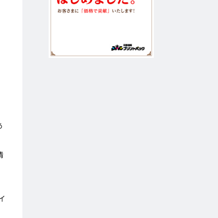
あ
清
イ
イ