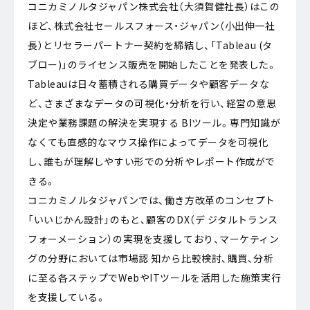
コニカミノルタジャパン株式会社（大須賀健社長）はこの
ほど、株式会社セールスフォース・ジャパン（小出伸一社
長）とリセラーパートナー契約を締結し、「Tableau (タ
ブロー)」のライセンス販売を開始したことを発表した。
Tableauは日々蓄積される購買データや顧客データな
ど、さまざまなデータの可視化・分析を行い、経営の意思
決定や業務課題の解決を実現する BIツール。専門知識が
なくても直感的なマウス操作によってデータを可視化
し、誰もが理解しやすい形での分析やレポート作成がで
きる。
コニカミノルタジャパンでは、働き方改革のコンセプト
「いいじかん設計」のもと、顧客のDX（デ ジタルトランス
フォーメーション）の実現を支援しており、マーケティン
グの分野においては市場認 知から比較検討、購買、分析
に至る各ステップでWebやITツールを活用した施策実行
を支援している。