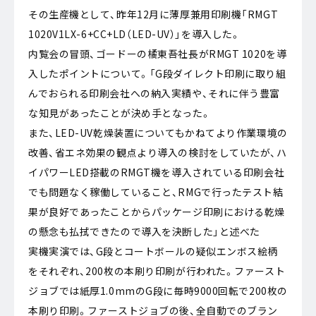
その生産機として、昨年12月に薄厚兼用印刷機「RMGT
1020V1LX-6+CC+LD（LED-UV）」を導入した。
内覧会の冒頭、ゴードーの橘東吾社長がRMGT 1020を導
入したポイントについて。「G段ダイレクト印刷に取り組
んでおられる印刷会社への納入実績や、それに伴う豊富
な知見があったことが決め手となった。
また、LED-UV乾燥装置についてもかねてより作業環境の
改善、省エネ効果の観点より導入の検討をしていたが、ハ
イパワーLED搭載のRMGT機を導入されている印刷会社
でも問題なく稼働していること、RMGで行ったテスト結
果が良好であったことからパッケージ印刷における乾燥
の懸念も払拭できたので導入を決断した」と述べた
実機実演では、G段とコートボールの疑似エンボス絵柄
をそれぞれ、200枚の本刷り印刷が行われた。ファースト
ジョブでは紙厚1.0mmのG段に毎時9000回転で200枚の
本刷り印刷。ファーストジョブの後、全自動でのブラン