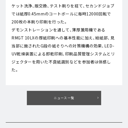
ケット洗浄、版交換、テスト刷りを経て、セカンドジョブ
では紙厚0.45mmのコートボールに毎時12000回転で
200枚の本刷り印刷を行った。
デモンストレーションを通して、薄厚兼用機である
RMGT 10LXの厚紙印刷への基本性能に加え、給紙部、見
当部に施されたG段の紙そりへの対策機構の効果、LED-
UV乾燥装置による即乾印刷、印刷品質管理システムとリ
ジェクターを用いた不良紙選別などを参加者は体感し
た。
ニュース一覧