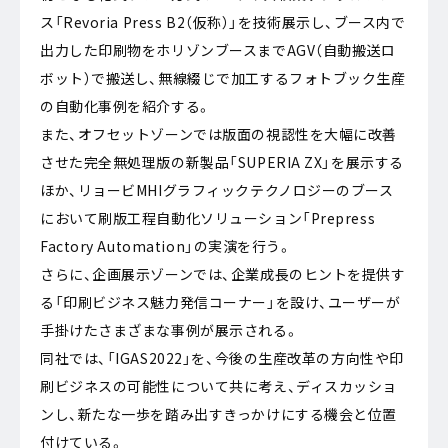
ス「Revoria Press B2（仮称）」を技術展示し、ブース内で
出力した印刷物をホリゾンブースまでAGV（自動搬送ロ
ボット）で搬送し、無線綴じで加工するフォトブック生産
の自動化事例を紹介する。
また、オフセットゾーンでは版面の視認性を大幅に改善
させた完全無処理版の新製品「SUPERIA ZX」を展示する
ほか、リョービMHIグラフィックテクノロジーのブース
において刷版工程自動化ソリューション「Prepress
Factory Automation」の実演を行う。
さらに、企画展示ゾーンでは、企業成長のヒントを提供す
る「印刷ビジネス魅力発信コーナー」を設け、ユーザーが
手掛けたさまざまな事例が展示される。
同社では、「IGAS2022」を、今後の生産改革の方向性や印
刷ビジネスの可能性について共に考え、ディスカッショ
ンし、新たな一歩を踏み出すきっかけにする機会と位置
付けている。