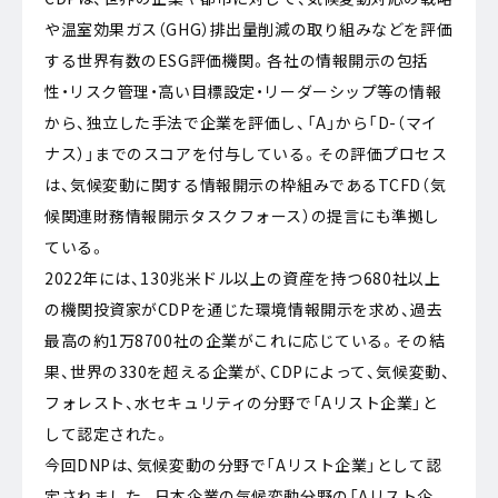
や温室効果ガス（GHG）排出量削減の取り組みなどを評価
する世界有数のESG評価機関。各社の情報開示の包括
性・リスク管理・高い目標設定・リーダーシップ等の情報
から、独立した手法で企業を評価し、「A」から「D-（マイ
ナス）」までのスコアを付与している。その評価プロセス
は、気候変動に関する情報開示の枠組みであるTCFD（気
候関連財務情報開示タスクフォース）の提言にも準拠し
ている。
2022年には、130兆米ドル以上の資産を持つ680社以上
の機関投資家がCDPを通じた環境情報開示を求め、過去
最高の約1万8700社の企業がこれに応じている。その結
果、世界の330を超える企業が、CDPによって、気候変動、
フォレスト、水セキュリティの分野で「Aリスト企業」と
して認定された。
今回DNPは、気候変動の分野で「Aリスト企業」として認
定されました。日本企業の気候変動分野の「Aリスト企