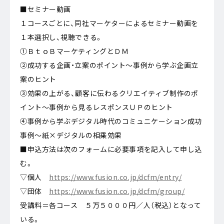
■セミナー動画
１コースごとに、同社マーケターによるセミナー動画を
１本選択し、視聴できる。
①ＢｔｏＢマーケティングとＤＭ
②成功する企画・立案のポイント～事例から学ぶ企画立
案のヒント
③効果の上がる、顧客に伝わるクリエイティブ制作のポ
イント～事例から見るレスポンスＵＰのヒント
④事例から学ぶデジタル時代のコミュニケーション成功
事例～紙×デジタルの相乗効果
■申込方法は次のフォームに必要事項を記入して申し込
む。
▽個人
https://www.fusion.co.jp/dcfm/entry/
▽団体
https://www.fusion.co.jp/dcfm/group/
受講料＝各コース ５万５０００円／人（税込）となって
いる。