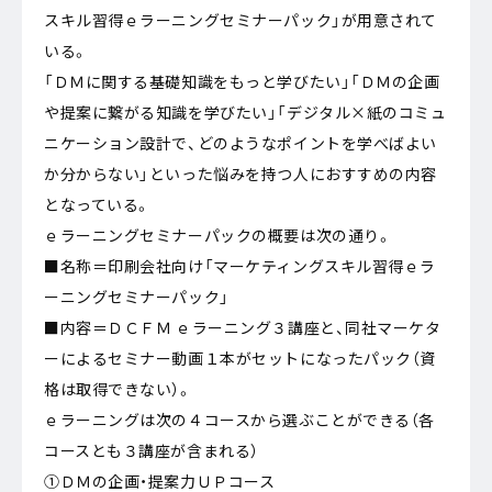
スキル習得ｅラーニングセミナーパック」が用意されて
いる。
「ＤＭに関する基礎知識をもっと学びたい」「ＤＭの企画
や提案に繋がる知識を学びたい」「デジタル×紙のコミュ
ニケーション設計で、どのようなポイントを学べばよい
か分からない」といった悩みを持つ人におすすめの内容
となっている。
ｅラーニングセミナーパックの概要は次の通り。
■名称＝印刷会社向け「マーケティングスキル習得ｅラ
ーニングセミナーパック」
■内容＝ＤＣＦＭ ｅラーニング３講座と、同社マーケタ
ーによるセミナー動画１本がセットになったパック（資
格は取得できない）。
ｅラーニングは次の４コースから選ぶことができる（各
コースとも３講座が含まれる）
①ＤＭの企画・提案力ＵＰコース