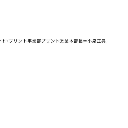
ント・プリント事業部プリント営業本部長＝小泉正典