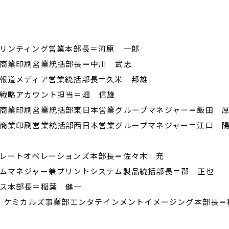
プリンティング営業本部長＝河原 一郎
部商業印刷営業統括部長＝中川 武志
部報道メディア営業統括部長＝久米 邦雄
部戦略アカウント担当＝畑 信雄
部商業印刷営業統括部東日本営業グループマネジャー＝飯田 
部商業印刷営業統括部西日本営業グループマネジャー＝江口 
プレートオペレーションズ本部長＝佐々木 充
ラムマネジャー兼プリントシステム製品統括部長＝郡 正也
ビス本部長＝稲葉 健一
ド ケミカルズ事業部エンタテインメントイメージング本部長＝