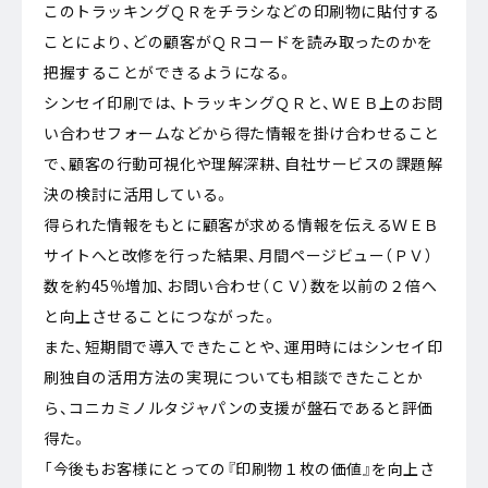
このトラッキングＱＲをチラシなどの印刷物に貼付する
ことにより、どの顧客がＱＲコードを読み取ったのかを
把握することができるようになる。
シンセイ印刷では、トラッキングＱＲと、ＷＥＢ上のお問
い合わせフォームなどから得た情報を掛け合わせること
で、顧客の行動可視化や理解深耕、自社サービスの課題解
決の検討に活用している。
得られた情報をもとに顧客が求める情報を伝えるＷＥＢ
サイトへと改修を行った結果、月間ページビュー（ＰＶ）
数を約45％増加、お問い合わせ（ＣＶ）数を以前の２倍へ
と向上させることにつながった。
また、短期間で導入できたことや、運用時にはシンセイ印
刷独自の活用方法の実現についても相談できたことか
ら、コニカミノルタジャパンの支援が盤石であると評価
得た。
「今後もお客様にとっての『印刷物１枚の価値』を向上さ