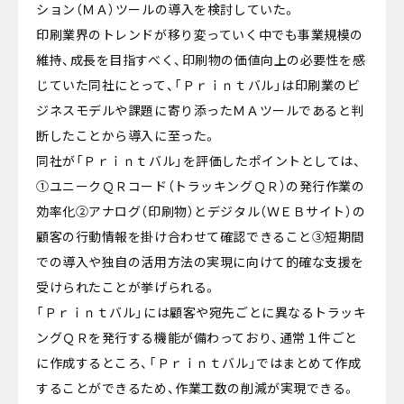
ション（ＭＡ）ツールの導入を検討していた。
印刷業界のトレンドが移り変っていく中でも事業規模の
維持、成長を目指すべく、印刷物の価値向上の必要性を感
じていた同社にとって、「Ｐｒｉｎｔバル」は印刷業のビ
ジネスモデルや課題に寄り添ったＭＡツールであると判
断したことから導入に至った。
同社が「Ｐｒｉｎｔバル」を評価したポイントとしては、
①ユニークＱＲコード（トラッキングＱＲ）の発行作業の
効率化②アナログ（印刷物）とデジタル（ＷＥＢサイト）の
顧客の行動情報を掛け合わせて確認できること③短期間
での導入や独自の活用方法の実現に向けて的確な支援を
受けられたことが挙げられる。
「Ｐｒｉｎｔバル」には顧客や宛先ごとに異なるトラッキ
ングＱＲを発行する機能が備わっており、通常１件ごと
に作成するところ、「Ｐｒｉｎｔバル」ではまとめて作成
することができるため、作業工数の削減が実現できる。