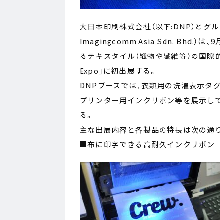
大日本印刷株式会社（以下:DNP）とグ
Imagingcomm Asia Sdn. Bh
るテキスタイル（織物や繊維等）の国際的な見本市「2
Expo」に初出展する。
DNPブースでは、衣類用の洗濯表示タ
プリンター用インクリボン等を展示して
る。
主な出展内容と各製品の特長は次の通
■布に印字できる高耐久インクリボン