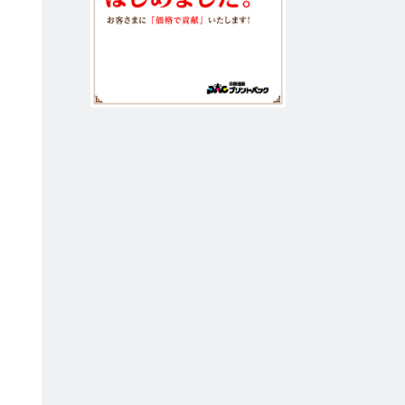
れ
写
す