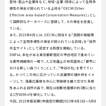
里地・里山や企業林など、地域・企業・団体によって生物多
様性の保全が図られている土地を「OECM（Other
Effective area-based Conservation Measures）」とし
て国際的なデータベースに登録して、その保全を促進し
ている。
また、2023年4月には、OECMに該当する「民間の取組等
によって生物多様性の保全が図られている区域」を「自然
共生サイト」として認定する制度を開始している。
DNPは、本社がある東京都新宿区の市谷地区で進めてい
る都市再開発の一環で、人工地盤上の有効空地に「都市に
おける新しい森づくり」として、「市谷の杜」を育ててい
る。かつてこの地に広がっていた武蔵野の雑木林をイメ
ージして、落葉広葉樹を中心に常緑樹を織り交ぜた多様
性あふれる自然の森で、現在は総敷地面積の約3割に当た
る1万5000㎡を緑化している。
今回、2023年度前期（申請受付期間2023年4月3日～5月8