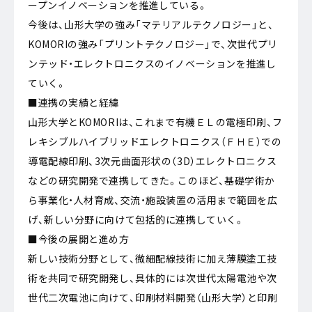
ープンイノベーションを推進している。
今後は、山形大学の強み「マテリアルテクノロジー」と、
KOMORIの強み「プリントテクノロジー」で、次世代プリ
ンテッド・エレクトロニクスのイノベーションを推進し
ていく。
■連携の実績と経緯
山形大学とKOMORIは、これまで有機ＥＬの電極印刷、フ
レキシブルハイブリッドエレクトロニクス（ＦＨＥ）での
導電配線印刷、3次元曲面形状の（3D）エレクトロニクス
などの研究開発で連携してきた。このほど、基礎学術か
ら事業化・人材育成、交流・施設装置の活用まで範囲を広
げ、新しい分野に向けて包括的に連携していく。
■今後の展開と進め方
新しい技術分野として、微細配線技術に加え薄膜塗工技
術を共同で研究開発し、具体的には次世代太陽電池や次
世代二次電池に向けて、印刷材料開発（山形大学）と印刷