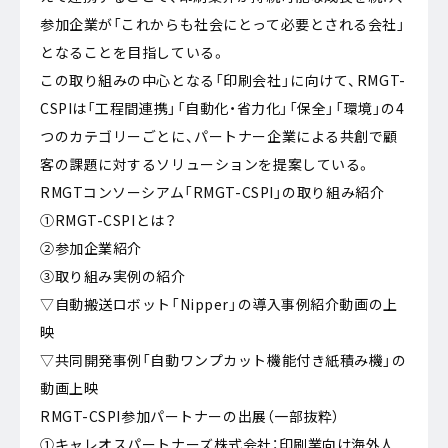
参加企業が「これからも社会にとって必要とされる会社」
となることを目指している。
この取り組みの中心となる「印刷会社」に向けて、RMGT-
CSPIは「工程間連携」「自動化・省力化」「保全」「環境」の4
つのカテゴリーごとに、パートナー企業による共創で顧
客の課題に対するソリューションを提案している。
RMGTコンソーシアム「RMGT-CSPI」の取り組み紹介
①RMGT-CSPIとは？
②参加企業紹介
③取り組み実例の紹介
▽自動搬送ロボット「Nipper」の導入事例紹介動画の上
映
▽共同開発事例「自動ワンプカット機能付き紙積み機」の
動画上映
RMGT-CSPI参加パートナーの出展（一部抜粋）
①キャレオスパートナーズ株式会社：印刷業向け海外人