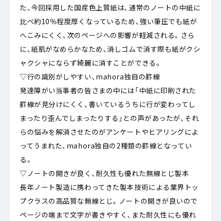
た、今回採用した国産色上質紙は、通常のノートの中紙に
比べ約10％程度厚くなっているため、強い筆圧でも紙が
へこみにくく、次のページへの影響が軽減される。さら
に、紙肌がなめらかなため、消しゴムで消す際も紙がクシ
ャクシャにならず綺麗に消すことができる。
▽行の識別がしやすい、mahora独自の罫線
発達障がい当事者の皆さまの中には「中紙に印刷された
罫線が見分けにくく、書いているうちに行が変わってし
まったり歪んでしまったりする」との声があったが、それ
らの悩みを解消させたのがアンケートやヒアリングによ
ってうまれた、mahora独自の2種類の罫線となってい
る。
▽ノートの開きが良く、耐久性も優れた無線とじ製本
長年ノート製造に携わってきた製本技術による業界トッ
プクラスの高品質な無線とじ。ノートの開きが良いので
ページの端まで文字が書きやすく、また耐久性にも優れ