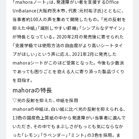
「mahoraノート」は、発達障がい者を支援するOffice
UnBalance(大阪府茨木市、代表：元村祐子氏)とともに、
当事者約100人の声を集めて開発したもの。「光の反射を
抑えた中紙」「識別しやすい罫線」「シンプルなデザイン」
が特長となっている。2020年2月の発売後に寄せられた
「支援学級では使用方法の自由度がより高いシートタイ
プがほしい」という声に応え、2021年2月に発売した
mahoraシートがこのほど受賞となった。今後も少数派
であっても困りごとを抱える人に寄り添った製品づくり
を目指す。
mahoraの特長
▽光の反射を抑えた、中紙を採用
mahoraの中紙は、白い紙に比べ光の反射を抑えられる、
13色の国産色上質紙の中から発達障がい当事者に選んで
いただき、その中でもまぶしさがもっとも気にならなか
った「レモン」「ラベンダー」「ミント」の3色を採用。ま