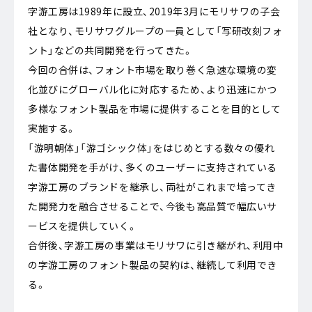
字游工房は1989年に設立、2019年3月にモリサワの子会
社となり、モリサワグループの一員として「写研改刻フォ
ント」などの共同開発を行ってきた。
今回の合併は、フォント市場を取り巻く急速な環境の変
化並びにグローバル化に対応するため、より迅速にかつ
多様なフォント製品を市場に提供することを目的として
実施する。
「游明朝体」「游ゴシック体」をはじめとする数々の優れ
た書体開発を手がけ、多くのユーザーに支持されている
字游工房のブランドを継承し、両社がこれまで培ってき
た開発力を融合させることで、今後も高品質で幅広いサ
ービスを提供していく。
合併後、字游工房の事業はモリサワに引き継がれ、利用中
の字游工房のフォント製品の契約は、継続して利用でき
る。