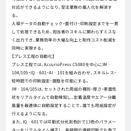
対応ができるようになり、受注業務の属人化を解消す
る。
入稿データの自動チェック・面付け・印刷設定までを一貫
して処理できるため、担当者のスキルに関わらずミスな
く出力でき、業務効率の大幅な向上と制作コスト削減を
同時に実現する。
【プレス工程の自動化】
プレス工程では、AccurioPress C5080を中心にIM‐
104/105・IQ‐601・AI‐101を組み合わせ、スキルレス・
短時間での印刷設定・調整を可能にする。
IM‐104/105は、セットされた用紙の種別・厚さ・表面性
状をリアルタイムで自動検知し、定着温度やエアー分離
風量を最適値に自動設定することで、誰でも用紙設定が
行えるようになる。
また、IQ‐601では可動式分光測色計で13色のパラメー
ターをリアルタイム補正し、長時間の連続印刷でも色ブ