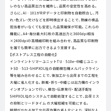
レのない高品質出力を維持し、品質の安定性を高める。
さらに、AI‐101がRIPデータと印刷物を自動照合し、汚
れ・色ズレ・欠けなどを即時検出することで、熟練の検品
担当者がいなくても安定した品質確保が可能。これらの
機能に、A4・毎分最大81枚の高速出力と3600dpi相当
×2400dpiの高精細印刷を組み合わせ、高品質な印刷物
を誰でも簡単に出力できるよう支援する。
【ポストプレス工程の自動化】
インライントリマーユニットTU‐510e・中綴じユニッ
トSD‐513・SHIPXOL社の自動梱包機メルパックライン
等を組み合わせることで、後加工から出荷までの工程を
大幅に省人化する。断裁・折り・中綴じは出力機のインラ
インオプションで行い、梱包・伝票発行・ 配送手配を
SHIPXOL社のシステムで自動処理することで、出荷ミス
の抑制とリードタイム の大幅短縮を可能にする。
時間がかかる加工や出荷作業の省人化により、深刻な人