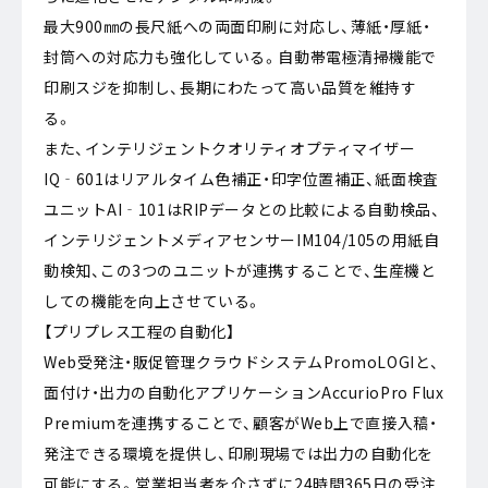
最大900㎜の長尺紙への両面印刷に対応し、薄紙・厚紙・
封筒への対応力も強化している。自動帯電極清掃機能で
印刷スジを抑制し、長期にわたって高い品質を維持す
る。
また、インテリジェントクオリティオプティマイザー
IQ‐601はリアルタイム色補正・印字位置補正、紙面検査
ユニットAI‐101はRIPデータとの比較による自動検品、
インテリジェントメディアセンサーIM104/105の用紙自
動検知、この3つのユニットが連携することで、生産機と
しての機能を向上させている。
【プリプレス工程の自動化】
Web受発注・販促管理クラウドシステムPromoLOGIと、
面付け・出力の自動化アプリケーションAccurioPro Flux
Premiumを連携することで、顧客がWeb上で直接入稿・
発注できる環境を提供し、印刷現場では出力の自動化を
可能にする。営業担当者を介さずに24時間365日の受注