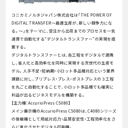
コニカミノルタジャパン株式会社は「THE POWER OF
DIGITAL TRANSFER〜最適生産が、新しい競争力にな
る。〜」をテーマに、受注から出荷までのプロセスを一気
通貫で自動化する“デジタルトランスファー”の実現を提
案する。
デジタルトランスファーとは、各工程をデジタルで連携
し、省人化と高効率化を同時に実現する次世代の生産モ
デル。人手不足・短納期・小ロット多品種対応という業界
課題に対し、プリプレス・プレス・ポストプレスの３工程
を丸ごと自動化することで、小ロット多品種でも確実に
利益が出るビジネスモデルを構築する。
【主力機：AccurioPress C5080】
メイン展示機のAccurioPress C5080は、C4080シリーズ
の後継機として用紙対応力・品質安定性・工程効率化をさ
らに進化させたデジタル印刷機。