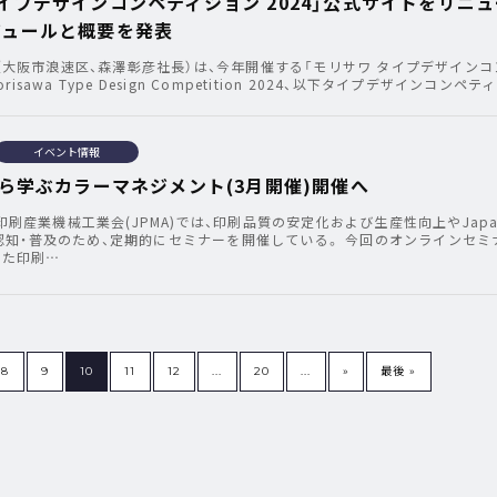
イプデザインコンペティション 2024」公式サイトをリニ
ジュールと概要を発表
（大阪市浪速区、森澤彰彦社長）は、今年開催する「モリサワ タイプデザインコ
risawa Type Design Competition 2024、以下タイプデザインコンペテ
イベント情報
から学ぶカラーマネジメント(3月開催)開催へ
刷産業機械工業会(JPMA)では、印刷品質の安定化および生産性向上やJapa
の認知・普及のため、定期的にセミナーを開催している。 今回のオンラインセミ
した印刷…
8
9
10
11
12
...
20
...
»
最後 »