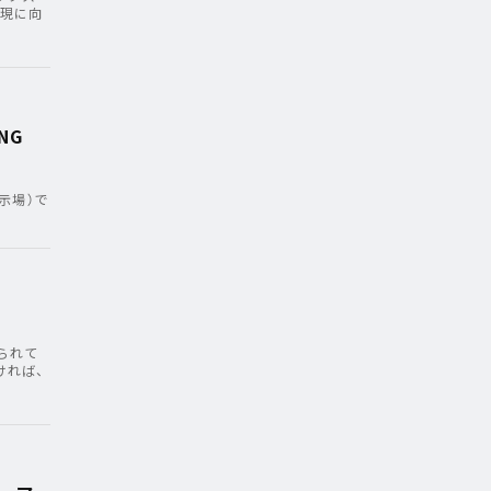
実現に向
NG
展示場）で
られて
ければ、