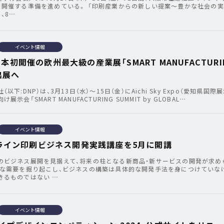
に開催する準備を進めている。 「印刷産業からの新しい提案～豊かな社会の
、8…
イベント情報
本初開催の欧州最大級の産業展「SMART MANUFACTURI
出展へ
下:DNP）は、3月13日（水）～15日（金）にAichi Sky Expo（愛知県国際
示会「SMART MANUFACTURING SUMMIT by GLOBAL…
イベント情報
ンライン印刷ビジネス開発実践講座を5月に開講
のビジネス展開を見据えて、将来の柱となる新商品・新サービスの開発が求め
たな需要を掘り起こし、ビジネスの構築は具体的な開発手法を身につけていな
きるものではない …
イベント情報