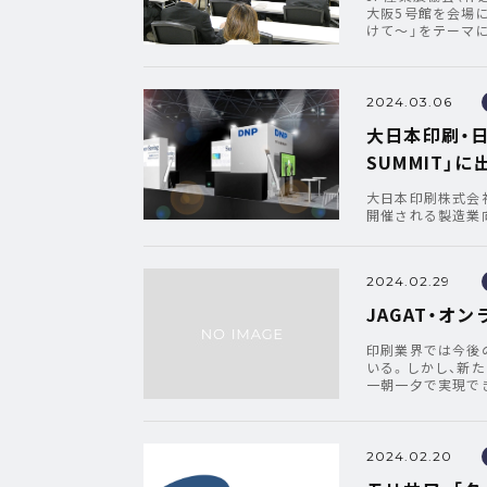
大阪5号館を会場
けて～」をテーマに
2024.03.06
大日本印刷・日
SUMMIT」に
大日本印刷株式会社（以
開催される製造業向け展
2024.02.29
JAGAT・オ
印刷業界では今後
いる。しかし、新
一朝一夕で実現で
2024.02.20