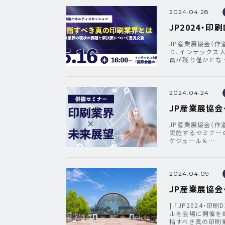
2024.04.28
JP2024・
JP産業展協会（作
り、インテックス
員が残り僅かとな
2024.04.24
JP産業展協会
JP産業展協会（作道
実施するセミナー
ケジュール＆…
2024.04.09
JP産業展協
] 「JP2024
ルを会場に開催を
指すべき真の印刷