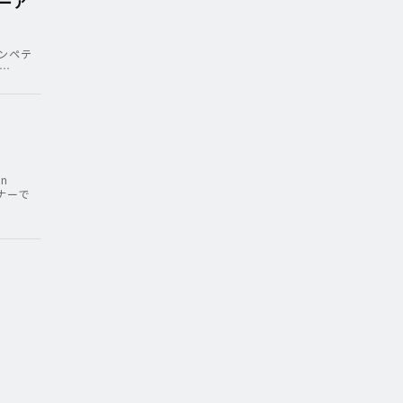
ューア
ンペテ
ィ…
n
ナーで