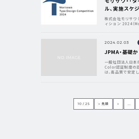
モリサワ・「タ
ル、実施スケ
株式会社モリサワ
ィション 2024（Mo
2024.02.03
JPMA・基礎
一般社団法人日本印
Color認証制度
は、高品質で安定
10 / 25
« 先頭
«
...