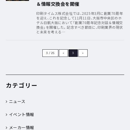
＆情報交換会を開催
印刷タイムス株式会社では、2025年3月に創業70周年
を迎え、これを記念して11月11日、大阪市中央区のホ
テル日航大阪において「創業70周年記念対談＆情報交
換会」を開催した。記念すべき節目に、印刷業界の現状
と未来を考える…
3 / 25
«
3
»
カテゴリー
ニュース
イベント情報
メーカー情報