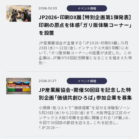
イベント情報
2026.02.03
JP2026・印刷DX展【特別企画第1弾発表】
印刷の原点を体感「ガリ版体験コーナー」
を設置
JP産業展協会が主催する「JP2026・印刷DX展」（5月
20日（水）～22日（金）、インテックス大阪5号館）にお
いて、「ガリ版体験コーナー」の設置が決定した。 この
企画は、JP展が50回記念開催となることを踏まえた特
別…
イベント情報
2026.01.27
JP産業展協会・開催50回目を記念した特
別企画「価値共創ひろば」参加企業を募集
小規模・低コストで“価値提案”を試せる体験型ゾーン
5月20日（水）から22日（金）まで、大阪市住之江区のイ
ンテックス大阪5号館を会場に開催される「JP展」は、
今回で50回目の節目を迎える。これを記念し、
「JP2026・…