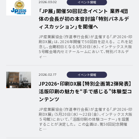
イベント情報
2026.03.02
「JP展」開催50回記念イベント 業界4団
体の会長が初の本音討論「特別パネルデ
ィスカッション」を開催へ
JP産業展協会（作道孝行会長）が主催する「JP2026・印
刷DX展」は、2026年開催で50回目を迎える。 これを記
念し、会期初日となる5月20日（水）、インテックス大阪
5号館会場内セミナールームにおいて、特別パネルデ
ィ…
イベント情報
2026.02.17
JP2026・印刷DX展【特別企画第2弾発表】
活版印刷の魅力を“手で感じる”体験型コ
ンテンツ
JP産業展協会（作道孝行会長）が主催する「JP2026・印
刷DX展」（5月20日（水）～22日（金）、インテックス大阪
５号館）において、「活版印刷の体験コーナー」を設置
することが決定した。 この企画は、第50回記念開催
と…