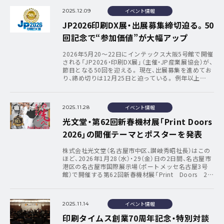
イベント情報
2025.12.09
JP2026印刷DX展・出展募集締切迫る。50
回記念で“参加価値”が大幅アップ
2026年5月20〜22日にインテックス大阪5号館で開催
される「JP2026・印刷DX展」（主催・JP産業展協会）が、
節目となる50回を迎える。 現在、出展募集を進めてお
り、締め切りは12月25日と迫っている。 例年以上…
イベント情報
2025.11.28
光文堂・第62回新春機材展「Print Doors
2026」の開催テーマとポスターを発表
株式会社光文堂（名古屋市中区、讃岐秀昭社長）はこの
ほど、2026年1月28（水）・29（金）日の2日間、名古屋市
港区の名古屋市国際展示場（ポートメッセ名古屋3号
館）で開催する第62回新春機材展「Print Doors 2…
イベント情報
2025.11.14
印刷タイムス創業70周年記念・特別対談