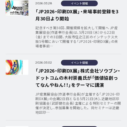
イベント情報
2026.03.28
「JP2026・印刷DX展」・来場事前登録を3
月30日より開始
記念すべき第50回、開催規模を拡大して開催へ JP産
業展協会(作道孝行会長)は、5月20日（水）から22日
（金）までの3日間、大阪市住之江区のインテックス大
阪5号館において開催する「JP2026・印刷DX展」の来
場者事前…
イベント情報
2026.03.02
「JP2026・印刷DX展」株式会社ソウブン・
ドットコムの木村崇義氏が「価値協創っ
てなんやねん！！」をテーマに講演
JP産業展協会(作道孝行会長)が主催する「JP2026・印
刷DX展」の会期2日目となる5月21日(木)、近畿地区印
刷協議会（武部健也会長）主催による特別セミナーの開
催が決定し、参加募集を開始した。 同セミナーは近畿
地区印…