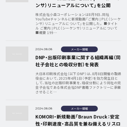
ンサ）リニューアルについて」を公開
株式会社小森コーポレーションは8月9日、同社
YouTubeチャンネルに新規動画「ご案内❘PLC（シーケ
ンサ）リニューアルについて」を公開した。 ■タイト
ル ご案内❘PLC（シーケンサ）リニューアルについて
■概要 199…
メーカー情報
2024.08.08
DNP・出版印刷事業に関する組織再編（同
社子会社との吸収分割）を発表
大日本印刷株式会社（以下:DNP）は、8月8日開催の取締
役会において、2025年4月1日（予定）を効力発生日と
して、当社の出版印刷事業を、吸収分割により同社の完
全子会社である株式会社DNP書籍ファクトリーに承継
させること…
メーカー情報
2024.08.08
KOMORI・新規動画「Braun Druck：安定
性・印刷速度・高品質を兼ね備えるリスロ