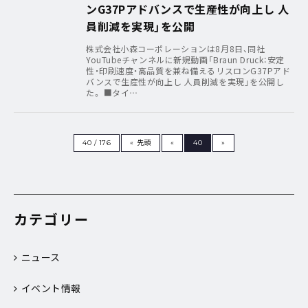
ンG37Pアドバンスで生産性が向上し 人
員削減を実現」を公開
株式会社小森コーポレーションは8月8日、同社
YouTubeチャンネルに新規動画「Braun Druck：安定
性・印刷速度・高品質を兼ね備えるリスロンG37Pアド
バンスで生産性が向上し 人員削減を実現」を公開し
た。 ■タイ…
40 / 176
« 先頭
«
40
»
カテゴリー
ニュース
イベント情報