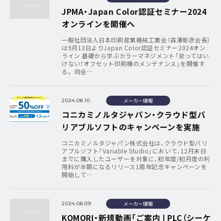
JPMA・Japan Color認証セミナー2024
オンラインを開催へ
一般社団法人日本印刷産業機械工業会（森澤彰彦会長）
は9月13日よりJapan Color認証セミナー2024オン
ライン 基礎から学ぶカラーマネジメント「怠ってはい
けない！オフセット印刷機のメンテナンス」を開催す
る。 同会…
メーカー情報
2024.08.10
コニカミノルタジャパン・クラウド型バ
リアブルソフトのキャンペーンを実施
コニカミノルタジャパン株式会社は、クラウド型バリ
アブルソフト「Variable Studio」において、12月末日
までに購入したユーザーを対象に、初年度/初月度の利
用料が半額になるリリース1周年記念キャンペーンを
開始して…
メーカー情報
2024.08.09
KOMORI・新規動画「ご案内❘PLC（シーケ