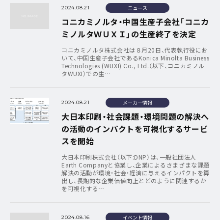
ニュース
2024.08.21
コニカミノルタ・中国生産子会社「コニカ
ミノルタＷＵＸＩ」の生産終了を決定
コニカミノルタ株式会社は８月20日、代表執行役にお
いて、中国生産子会社であるKonica Minolta Business
Technologies (WUXI) Co., Ltd.（以下、コニカミノル
タWUXI）での生…
メーカー情報
2024.08.21
大日本印刷・社会課題・環境問題の解決へ
の活動のインパクトを可視化するサービ
スを開始
大日本印刷株式会社（以下:DNP）は、一般社団法人
Earth Companyと協業し、企業によるさまざまな課題
解決の活動が環境・社会・経済に与えるインパクトを算
出し、長期的な企業価値向上とどのように関連するか
を可視化する…
イベント情報
2024.08.16