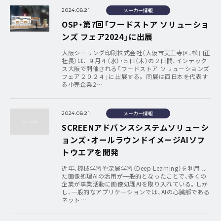
メーカー情報
2024.08.21
OSP・第7回「フードストア ソリューショ
ンズ フェア2024」に出展
大阪シーリング印刷株式会社（大阪市天王寺区、松口正
社長）は、 ９月４（水）・５日（木）の２日間、インテック
ス大阪で開催される「フードストア ソリューションズ
フェア２０２４」に出展する。 同展は西日本を代表す
る小売企業2…
メーカー情報
2024.08.21
SCREENアドバンスシステムソリューシ
ョンズ・オールラウンドイメージAIソフ
トウエアを開発
近年、機械学習や深層学習（Deep Learning）を利用し
た画像処理AIの活用が一般的となったことで、多くの
企業が事業活動に画像処理AIを取り入れている。しか
し、一般的なアプリケーションでは、AIの心臓部である
ネット…