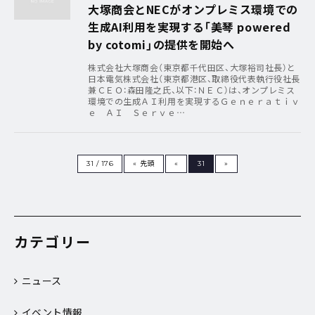
大塚商会とNECがオンプレミス環境での
生成AI利用を実現する「美琴 powered
by cotomi」の提供を開始へ
株式会社大塚商会（東京都千代田区、大塚裕司社長）と
日本電気株式会社（東京都港区、取締役代表執行役社長
兼ＣＥＯ：森田隆之氏、以下：ＮＥＣ）は、オンプレミス
環境での生成ＡＩ利用を実現するＧｅｎｅｒａｔｉｖ
ｅ ＡＩ Ｓｅｒｖｅ…
31 / 176
« 先頭
«
31
»
カテゴリー
ニュース
イベント情報