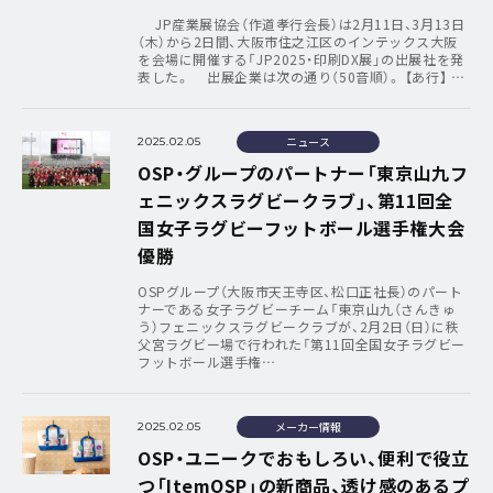
JP産業展協会（作道孝行会長）は2月11日、3月13日
（木）から2日間、大阪市住之江区のインテックス大阪
を会場に開催する「JP2025・印刷DX展」の出展社を発
表した。 出展企業は次の通り（50音順）。 【あ行】 …
ニュース
2025.02.05
OSP・グループのパートナー「東京山九フ
ェニックスラグビークラブ」、第11回全
国女子ラグビーフットボール選手権大会
優勝
OSPグループ（大阪市天王寺区、松口正社長）のパート
ナーである女子ラグビーチーム「東京山九（さんきゅ
う）フェニックスラグビークラブが、2月2日（日）に秩
父宮ラグビー場で行われた「第11回全国女子ラグビー
フットボール選手権…
メーカー情報
2025.02.05
OSP・ユニークでおもしろい、便利で役立
つ「ItemOSP」の新商品、透け感のあるプ