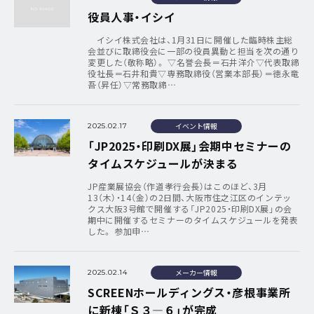
役員人事・イシイ
イシイ株式会社は、1月31日に開催した臨時株主総
会並びに取締役会に一部の役員異動と担当を次の通り
変更した（敬称略）。 ▽名誉会長＝石井洋介▽代表取締
役社長＝石井和貴▽専務取締役（営業本部長）＝徳永竜
吾（昇任）▽常務取締…
イベント情報
2025.02.17
「JP2025・印刷DX展」会期中セミナーの
タイムスケジュールが決まる
JP産業展協会（作道孝行会長）はこのほど、3月
13（木）・14（金）の2日間、大阪市住之江区のインテッ
クス大阪3号館で開催する「JP2025・印刷DX展」の会
期中に開催するセミナーのタイムスケジュールを発表
した。 参加申…
メーカー情報
2025.02.14
SCREENホールディングス・彦根事業所
に新棟「Ｓ３―６」が完成