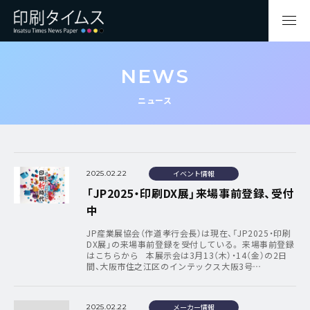
NEWS
ニュース
イベント情報
2025.02.22
「JP2025・印刷DX展」来場事前登録、受付
中
JP産業展協会（作道孝行会長）は現在、「JP2025・印刷
DX展」の来場事前登録を受付している。 来場事前登録
はこちらから 本展示会は3月13（木）・14（金）の2日
間、大阪市住之江区のインテックス大阪3号…
メーカー情報
2025.02.22