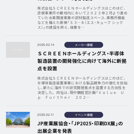
株式会社ＳＣＲＥＥＮホールディングスはこのほど、
彦根事業所の敷地内において２０２３年２月より進め
ていた水素関連事業の部材製造スペース、事務所機能
などを備えた新棟「Ｓ３―６（エス・キューブ シック
ス）」の建設を終え、操業を…
メーカー情報
2025.02.14
ＳＣＲＥＥＮホールディングス・半導体
製造装置の開発強化に向けて海外に新拠
点を設置
株式会社ＳＣＲＥＥＮホールディングスはこのほど、
半導体製造装置事業における製品競争力の強化を目指
し、新たに海外での研究開発拠点を設置する方向性を
決定した。 同社は、現中期経営計画「Ｖａｌｕｅ Ｕ
ｐ Ｆｕｒｔｈｅｒ ２０２…
イベント情報
2025.02.11
JP産業展協会・「JP2025・印刷DX展」の
出展企業を発表