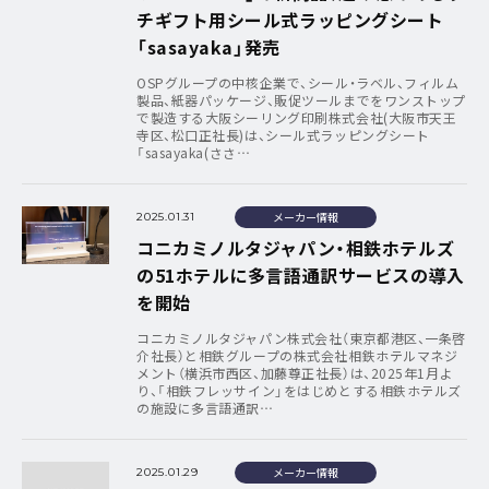
チギフト用シール式ラッピングシート
「sasayaka」発売
OSPグループの中核企業で、シール・ラベル、フィルム
製品、紙器パッケージ、販促ツールまでをワンストップ
で製造する大阪シーリング印刷株式会社(大阪市天王
寺区、松口正社長)は、シール式ラッピングシート
「sasayaka(ささ…
メーカー情報
2025.01.31
コニカミノルタジャパン・相鉄ホテルズ
の51ホテルに多言語通訳サービスの導入
を開始
コニカミノルタジャパン株式会社（東京都港区、一条啓
介社長）と相鉄グループの株式会社相鉄ホテルマネジ
メント（横浜市西区、加藤尊正社長）は、2025年1月よ
り、「相鉄フレッサイン」をはじめとする相鉄ホテルズ
の施設に多言語通訳…
メーカー情報
2025.01.29